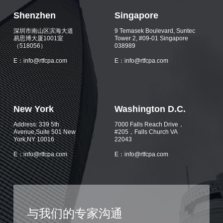
Shenzhen
Singapore
深圳市南山区滨海大道
9 Temasek Boulevard, Suntec
易思博大厦1001室
Tower 2, #09-01 Singapore
（518056）
038989
E：info@rtfcpa.com
E：info@rtfcpa.com
New York
Washington D.C.
Address: 339 5th
7000 Falls Reach Drive，
Avenue,Suite 501 New
#205，Falls Church VA
York,NY 10016
22043
E：info@rtfcpa.com
E：info@rtfcpa.com
与我们的专家沟通